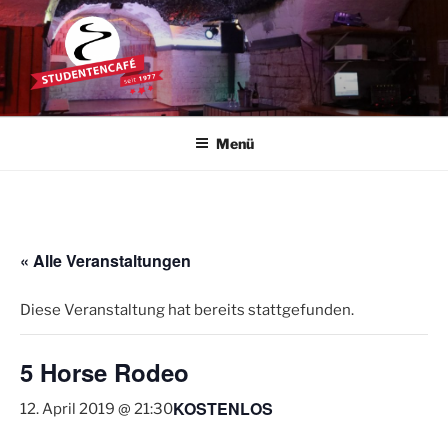
Zum
Inhalt
springen
STUDENTENCAFÉ
Die Kultkneipe in Ulm seit 1977
Menü
« Alle Veranstaltungen
Diese Veranstaltung hat bereits stattgefunden.
5 Horse Rodeo
KOSTENLOS
12. April 2019 @ 21:30