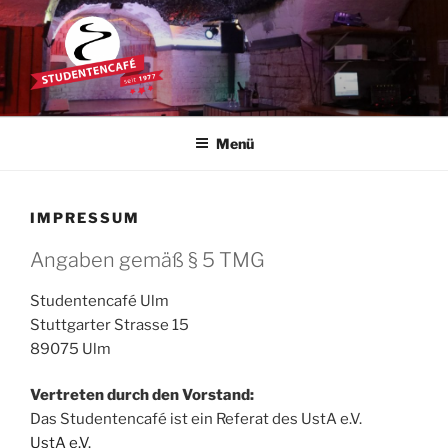
Zum
Inhalt
springen
STUDENTENCAFÉ
Die Kultkneipe in Ulm seit 1977
Menü
IMPRESSUM
Angaben gemäß § 5 TMG
Studentencafé Ulm
Stuttgarter Strasse 15
89075 Ulm
Vertreten durch den Vorstand:
Das Studentencafé ist ein Referat des UstA e.V.
UstA e.V.