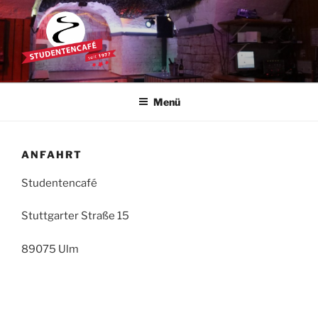
Zum
Inhalt
springen
STUDENTENCAFÉ
Die Kultkneipe in Ulm seit 1977
Menü
ANFAHRT
Studentencafé
Stuttgarter Straße 15
89075 Ulm