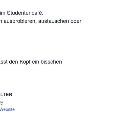
 im Studentencafé.
ch ausprobieren, austauschen oder
asst den Kopf ein bisschen
LTER
fé
-Website