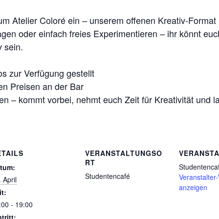
um Atelier Coloré ein – unserem offenen Kreativ-Format
agen oder einfach freies Experimentieren – ihr könnt eu
 sein.
s zur Verfügung gestellt
nen Preisen an der Bar
en – kommt vorbei, nehmt euch Zeit für Kreativität und l
ETAILS
VERANSTALTUNGSO
VERANSTA
RT
Studentenca
tum:
Studentencafé
Veranstalter
 April
anzeigen
it:
:00 - 19:00
tritt: