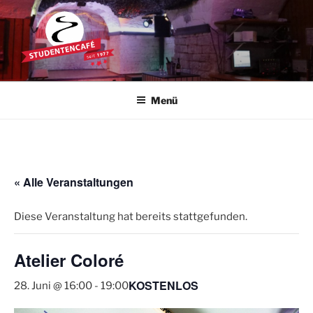
Zum
Inhalt
springen
STUDENTENCAFÉ
Die Kultkneipe in Ulm seit 1977
Menü
« Alle Veranstaltungen
Diese Veranstaltung hat bereits stattgefunden.
Atelier Coloré
KOSTENLOS
28. Juni @ 16:00
-
19:00