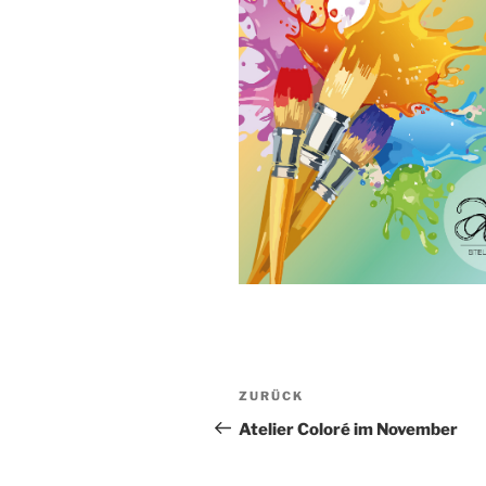
Beitragsnavigation
Vorheriger
ZURÜCK
Beitrag
Atelier Coloré im November