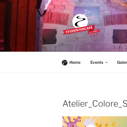
Zum
Inhalt
springen
STUDENTE
Die Kultkneipe in Ulm seit 1977
Home
Events
Galer
Atelier_Colore_