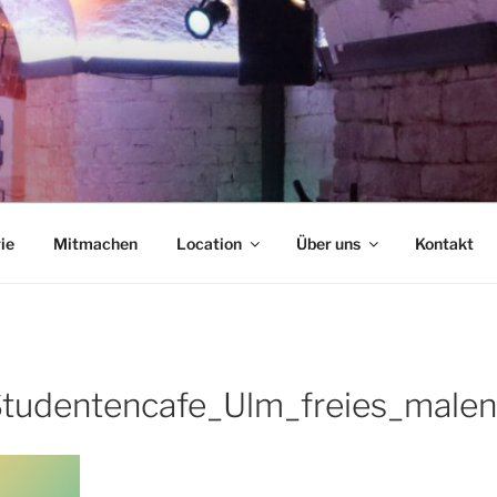
NCAFÉ
ie
Mitmachen
Location
Über uns
Kontakt
Studentencafe_Ulm_freies_malen