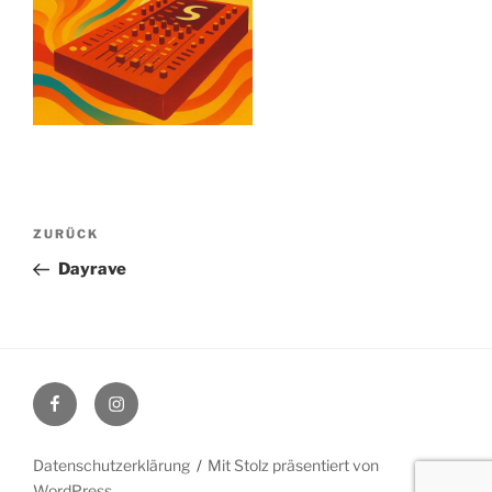
Beitragsnavigation
Vorheriger
ZURÜCK
Beitrag
Dayrave
Facebook
Instagram
Datenschutzerklärung
Mit Stolz präsentiert von
WordPress