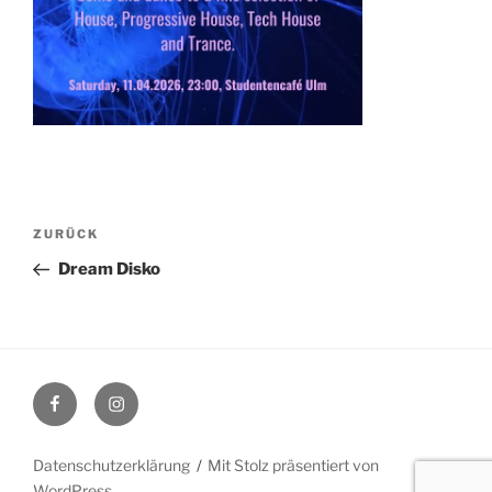
Beitragsnavigation
Vorheriger
ZURÜCK
Beitrag
Dream Disko
Facebook
Instagram
Datenschutzerklärung
Mit Stolz präsentiert von
WordPress