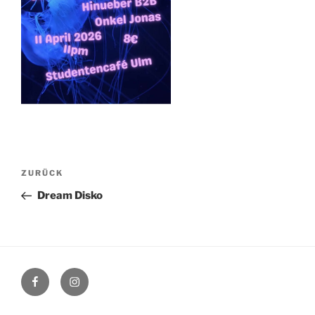
Beitragsnavigation
Vorheriger
ZURÜCK
Beitrag
Dream Disko
Facebook
Instagram