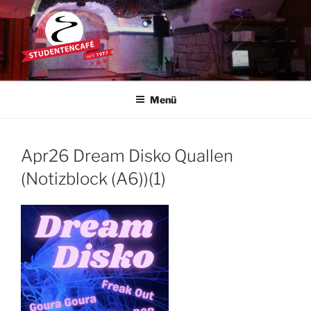
Zum
Inhalt
springen
STUDENTENCAFÉ
Die Kultkneipe in Ulm seit 1977
Menü
Apr26 Dream Disko Quallen
(Notizblock (A6))(1)