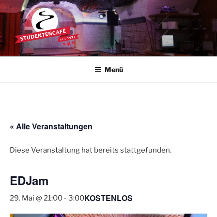
Zum
Inhalt
springen
STUDENTENCAFÉ
Die Kultkneipe in Ulm seit 1977
Menü
« Alle Veranstaltungen
Diese Veranstaltung hat bereits stattgefunden.
EDJam
KOSTENLOS
29. Mai @ 21:00
-
3:00