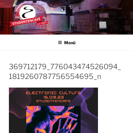
Zum
Inhalt
springen
STUDENTENCAFÉ
Die Kultkneipe in Ulm seit 1977
Menü
369712179_776043474526094_
1819260787756554695_n