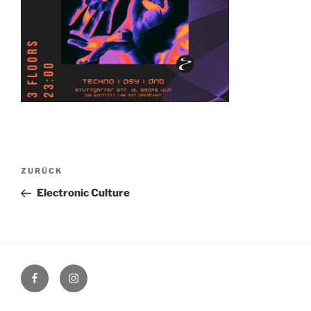
Beitragsnavigation
Vorheriger
ZURÜCK
Beitrag
Electronic Culture
Facebook
Instagram