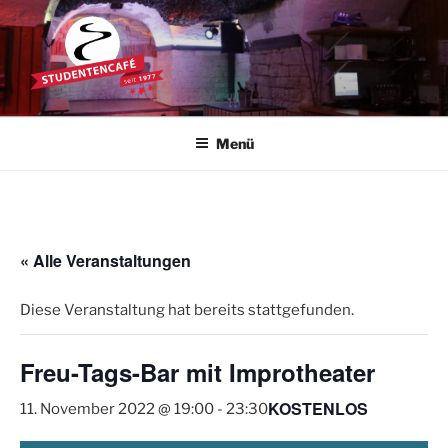
Zum
Inhalt
springen
STUDENTENCAFÉ
Die Kultkneipe in Ulm seit 1977
Menü
« Alle Veranstaltungen
Diese Veranstaltung hat bereits stattgefunden.
Freu-Tags-Bar mit Improtheater
KOSTENLOS
11. November 2022 @ 19:00
-
23:30