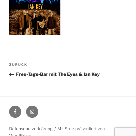
Beitragsnavigation
Vorheriger
ZURÜCK
Beitrag
Freu-Tags-Bar mit The Eyes & Ian Key
Facebook
Instagram
Datenschutzerklärung
Mit Stolz präsentiert von
WordPress