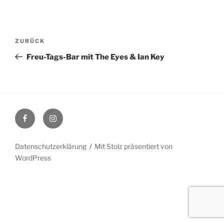
Beitragsnavigation
Vorheriger
ZURÜCK
Beitrag
Freu-Tags-Bar mit The Eyes & Ian Key
Facebook
Instagram
Datenschutzerklärung
Mit Stolz präsentiert von
WordPress