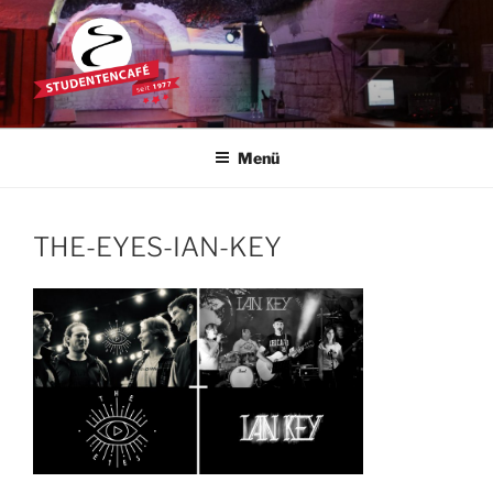
Zum
Inhalt
springen
STUDENTENCAFÉ
Die Kultkneipe in Ulm seit 1977
Menü
THE-EYES-IAN-KEY