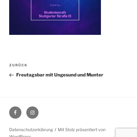
Beitragsnavigation
Vorheriger
ZURÜCK
Beitrag
Freutagsbar mit Ungesund und Munter
Facebook
Instagram
Datenschutzerklärung
Mit Stolz präsentiert von
WordPress