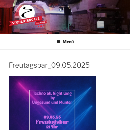
Zum
Inhalt
springen
STUDENTENCAFÉ
Die Kultkneipe in Ulm seit 1977
Menü
Freutagsbar_09.05.2025