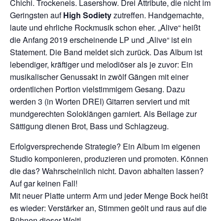
Chichi. Trockeneis. Lasershow. Drei Attribute, die nicht im
Geringsten auf
High Sodiety
zutreffen. Handgemachte,
laute und ehrliche Rockmusik schon eher. „Alive“ heißt
die Anfang 2019 erscheinende LP und „Alive“ ist ein
Statement. Die Band meldet sich zurück. Das Album ist
lebendiger, kräftiger und melodiöser als je zuvor: Ein
musikalischer Genussakt in zwölf Gängen mit einer
ordentlichen Portion vielstimmigem Gesang. Dazu
werden 3 (in Worten DREI) Gitarren serviert und mit
mundgerechten Soloklängen garniert. Als Beilage zur
Sättigung dienen Brot, Bass und Schlagzeug.
Erfolgversprechende Strategie? Ein Album im eigenen
Studio komponieren, produzieren und promoten. Können
die das? Wahrscheinlich nicht. Davon abhalten lassen?
Auf gar keinen Fall!
Mit neuer Platte unterm Arm und jeder Menge Bock heißt
es wieder: Verstärker an, Stimmen geölt und raus auf die
Bühnen dieser Welt!