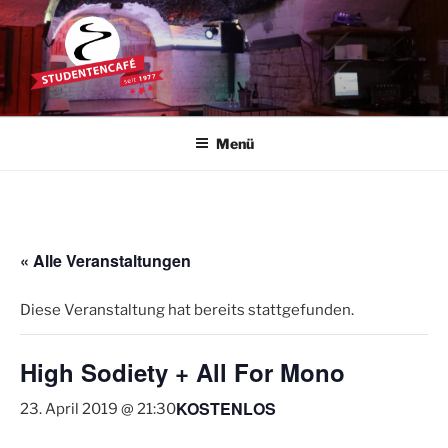
Zum
Inhalt
springen
STUDENTENCAFÉ
Die Kultkneipe in Ulm seit 1977
Menü
« Alle Veranstaltungen
Diese Veranstaltung hat bereits stattgefunden.
High Sodiety + All For Mono
KOSTENLOS
23. April 2019 @ 21:30