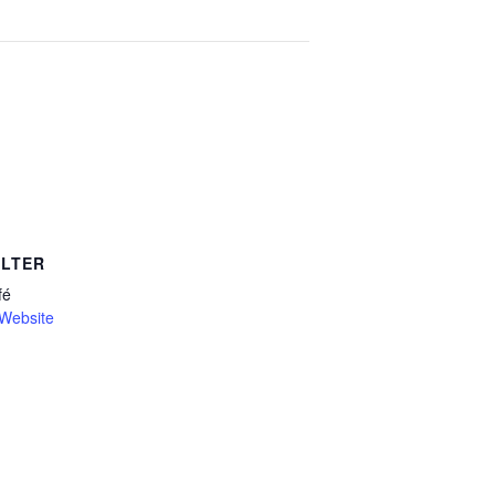
LTER
fé
-Website