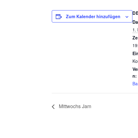
D
Zum Kalender hinzufügen
Da
1.
Ze
19
Ein
Ko
Ve
n:
Ba
Mittwochs Jam