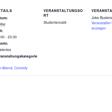
ETAILS
VERANSTALTUNGSO
VERANSTA
RT
Joke Busters
tum:
Studentencafé
Veranstalter
 Mai
anzeigen
it:
:00 - 23:30
tritt:
stenlos
ranstaltungskategorie
r-Abend
,
Comedy