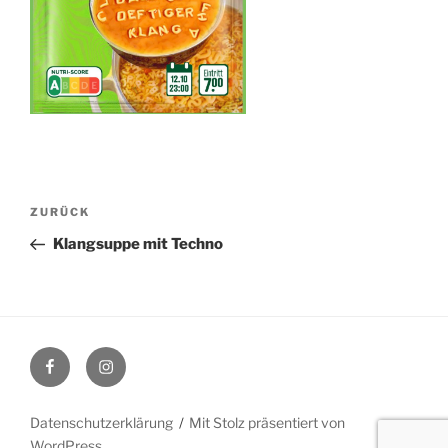
Beitragsnavigation
Vorheriger
ZURÜCK
Beitrag
Klangsuppe mit Techno
Facebook
Instagram
Datenschutzerklärung
Mit Stolz präsentiert von
WordPress