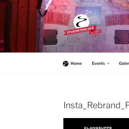
Zum
Inhalt
springen
STUDENTE
Die Kultkneipe in Ulm seit 1977
Home
Events
Galer
Insta_Rebrand_F