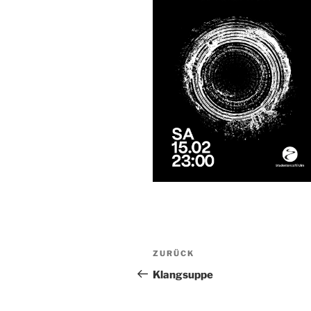
Beitragsnavigation
Vorheriger
ZURÜCK
Beitrag
Klangsuppe