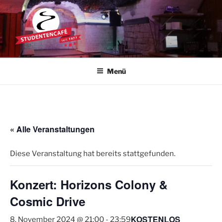
Zum
Inhalt
springen
STUDENTENCAFÉ
Die Kultkneipe in Ulm seit 1977
Menü
« Alle Veranstaltungen
Diese Veranstaltung hat bereits stattgefunden.
Konzert: Horizons Colony &
Cosmic Drive
KOSTENLOS
8. November 2024 @ 21:00
-
23:59