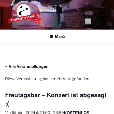
Zum
Inhalt
springen
STUDENTENCAFÉ
Die Kultkneipe in Ulm seit 1977
Menü
« Alle Veranstaltungen
Diese Veranstaltung hat bereits stattgefunden.
Freutagsbar – Konzert ist abgesagt
:(
KOSTENLOS
11. Oktober 2024 @ 21:00
-
23:59