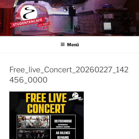
Zum
Inhalt
springen
STUDENTENCAFÉ
Die Kultkneipe in Ulm seit 1977
Menü
Free_live_Concert_20260227_142
456_0000