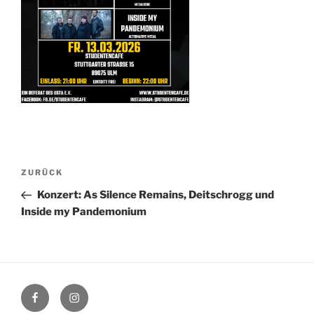
Beitragsnavigation
Vorheriger
ZURÜCK
Beitrag
Konzert: As Silence Remains, Deitschrogg und
Inside my Pandemonium
Facebook
Instagram