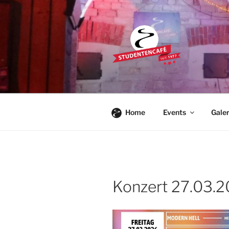
Zum
Inhalt
springen
STUDENTE
Die Kultkneipe in Ulm seit 1977
Home
Events
Galer
Konzert 27.03.