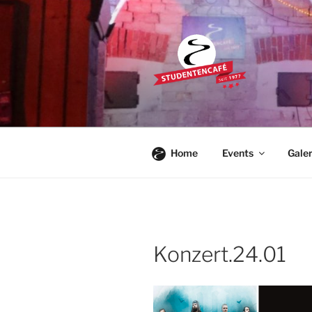
Zum
Inhalt
springen
STUDENTE
Die Kultkneipe in Ulm seit 1977
Home
Events
Galer
Konzert.24.01