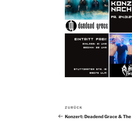
Beitragsnavigation
Vorheriger
ZURÜCK
Beitrag
Konzert: Deadend Grace & The