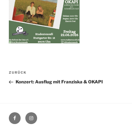
Beitragsnavigation
Vorheriger
ZURÜCK
Beitrag
Konzert: Ausflug mit Franziska & OKAPI
Facebook
Instagram