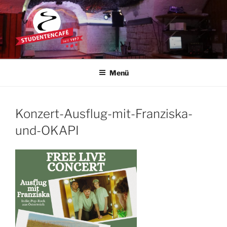
Zum
Inhalt
springen
STUDENTENCAFÉ
Die Kultkneipe in Ulm seit 1977
Menü
Konzert-Ausflug-mit-Franziska-
und-OKAPI