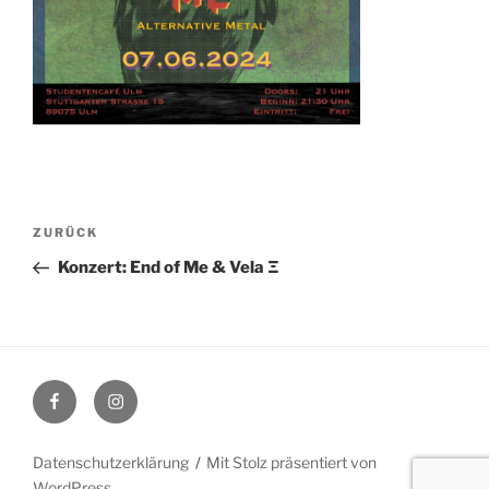
Beitragsnavigation
Vorheriger
ZURÜCK
Beitrag
Konzert: End of Me & Vela Ξ
Facebook
Instagram
Datenschutzerklärung
Mit Stolz präsentiert von
WordPress