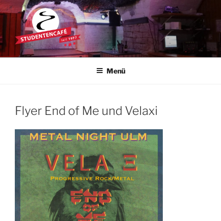
Zum
Inhalt
springen
STUDENTENCAFÉ
Die Kultkneipe in Ulm seit 1977
Menü
Flyer End of Me und Velaxi