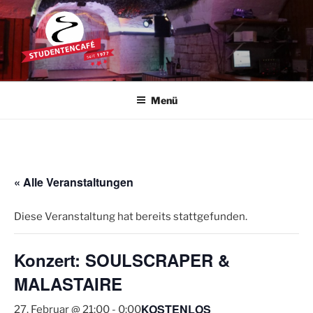
Zum
Inhalt
springen
STUDENTENCAFÉ
Die Kultkneipe in Ulm seit 1977
Menü
« Alle Veranstaltungen
Diese Veranstaltung hat bereits stattgefunden.
Konzert: SOULSCRAPER &
MALASTAIRE
KOSTENLOS
27. Februar @ 21:00
-
0:00