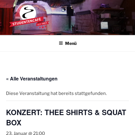
Zum
Inhalt
springen
STUDENTENCAFÉ
Die Kultkneipe in Ulm seit 1977
Menü
« Alle Veranstaltungen
Diese Veranstaltung hat bereits stattgefunden.
KONZERT: THEE SHIRTS & SQUAT
BOX
23. Januar @ 21:00