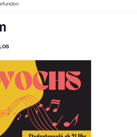
gefunden.
m
LOS