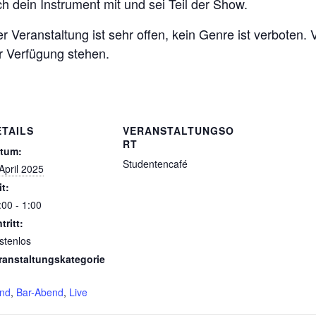
ch dein Instrument mit und sei Teil der Show.
r Veranstaltung ist sehr offen, kein Genre ist verboten.
ur Verfügung stehen.
ETAILS
VERANSTALTUNGSO
RT
tum:
Studentencafé
 April 2025
it:
:00 - 1:00
tritt:
stenlos
ranstaltungskategorie
nd
,
Bar-Abend
,
Live