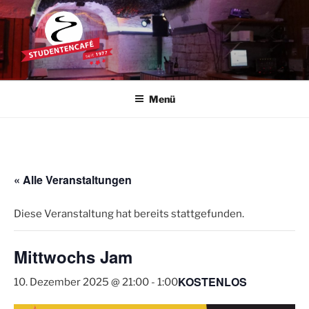
Zum
Inhalt
springen
STUDENTENCAFÉ
Die Kultkneipe in Ulm seit 1977
Menü
« Alle Veranstaltungen
Diese Veranstaltung hat bereits stattgefunden.
Mittwochs Jam
KOSTENLOS
10. Dezember 2025 @ 21:00
-
1:00