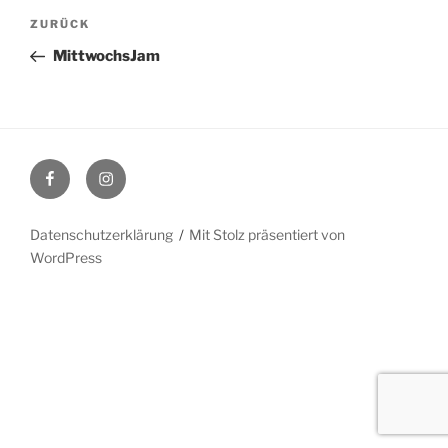
Beitragsnavigation
Vorheriger
ZURÜCK
Beitrag
MittwochsJam
Facebook
Instagram
Datenschutzerklärung
Mit Stolz präsentiert von
WordPress