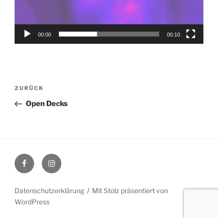
00:00
00:10
Beitragsnavigation
Vorheriger
ZURÜCK
Beitrag
Open Decks
Facebook
Instagram
Datenschutzerklärung
Mit Stolz präsentiert von
WordPress