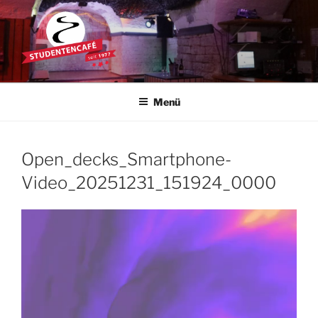
Zum
Inhalt
springen
STUDENTENCAFÉ
Die Kultkneipe in Ulm seit 1977
Menü
Open_decks_Smartphone-
Video_20251231_151924_0000
Video-
Player