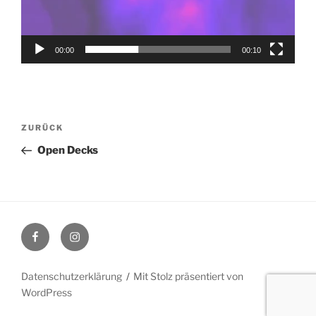
00:00
00:10
Beitragsnavigation
Vorheriger
ZURÜCK
Beitrag
Open Decks
Facebook
Instagram
Datenschutzerklärung
Mit Stolz präsentiert von
WordPress