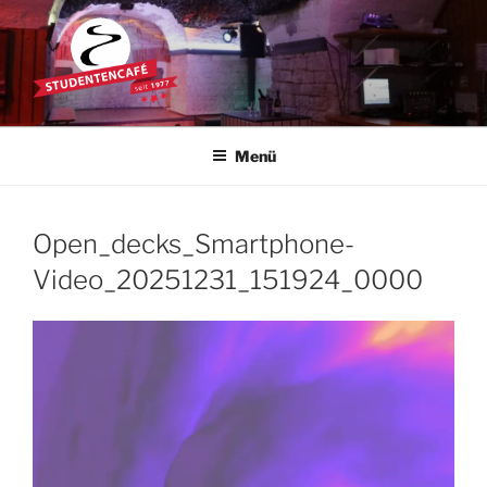
Zum
Inhalt
springen
STUDENTENCAFÉ
Die Kultkneipe in Ulm seit 1977
Menü
Open_decks_Smartphone-
Video_20251231_151924_0000
Video-
Player