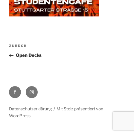
Beitragsnavigation
Vorheriger
ZURÜCK
Beitrag
Open Decks
Facebook
Instagram
Datenschutzerklärung
Mit Stolz präsentiert von
WordPress