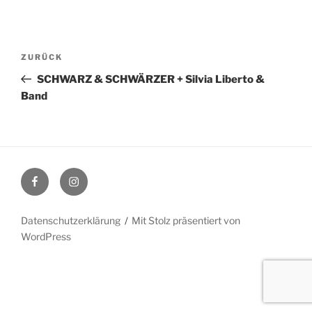
Beitragsnavigation
Vorheriger
ZURÜCK
Beitrag
SCHWARZ & SCHWÄRZER + Silvia Liberto &
Band
Facebook
Instagram
Datenschutzerklärung
Mit Stolz präsentiert von
WordPress