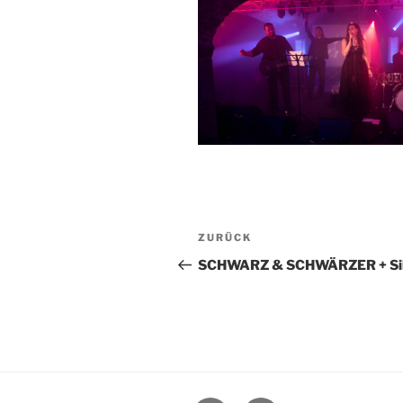
Beitragsnavigation
Vorheriger
ZURÜCK
Beitrag
SCHWARZ & SCHWÄRZER + Silv