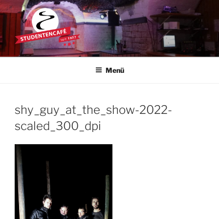
Zum
Inhalt
springen
STUDENTENCAFÉ
Die Kultkneipe in Ulm seit 1977
Menü
shy_guy_at_the_show-2022-
scaled_300_dpi