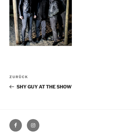
Beitragsnavigation
Vorheriger
ZURÜCK
Beitrag
SHY GUY AT THE SHOW
Facebook
Instagram