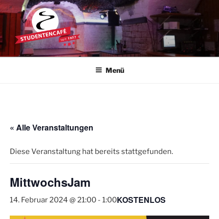
Zum
Inhalt
springen
STUDENTENCAFÉ
Die Kultkneipe in Ulm seit 1977
Menü
« Alle Veranstaltungen
Diese Veranstaltung hat bereits stattgefunden.
MittwochsJam
KOSTENLOS
14. Februar 2024 @ 21:00
-
1:00