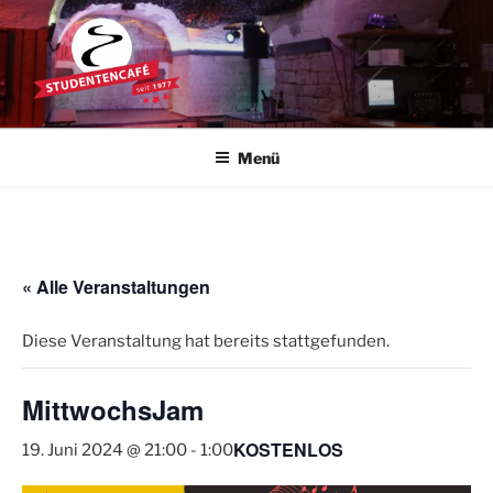
Zum
Inhalt
springen
STUDENTENCAFÉ
Die Kultkneipe in Ulm seit 1977
Menü
« Alle Veranstaltungen
Diese Veranstaltung hat bereits stattgefunden.
MittwochsJam
KOSTENLOS
19. Juni 2024 @ 21:00
-
1:00