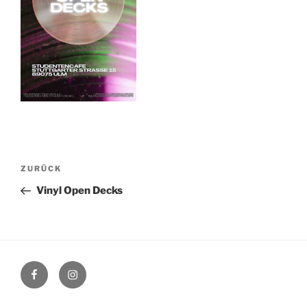
Beitragsnavigation
Vorheriger
ZURÜCK
Beitrag
Vinyl Open Decks
Facebook
Instagram