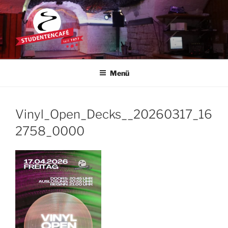
Zum
Inhalt
springen
STUDENTENCAFÉ
Die Kultkneipe in Ulm seit 1977
Menü
Vinyl_Open_Decks__20260317_16
2758_0000