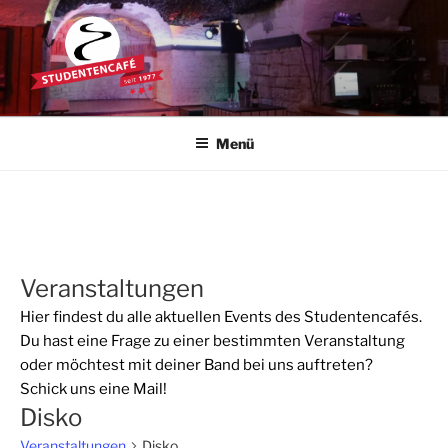
Zum
Inhalt
springen
STUDENTENCAFÉ
Die Kultkneipe in Ulm seit 1977
Menü
Veranstaltungen
Hier findest du alle aktuellen Events des Studentencafés.
Du hast eine Frage zu einer bestimmten Veranstaltung
oder möchtest mit deiner Band bei uns auftreten?
Schick uns eine
Mail
!
Disko
Veranstaltungen
Disko