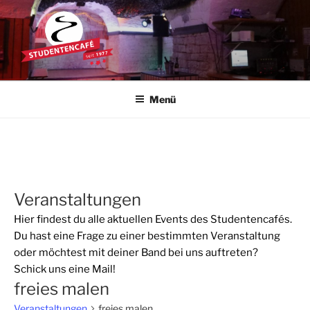
Zum
Inhalt
springen
STUDENTENCAFÉ
Die Kultkneipe in Ulm seit 1977
Menü
Veranstaltungen
Hier findest du alle aktuellen Events des Studentencafés.
Du hast eine Frage zu einer bestimmten Veranstaltung
oder möchtest mit deiner Band bei uns auftreten?
Schick uns eine
Mail
!
freies malen
Veranstaltungen
freies malen