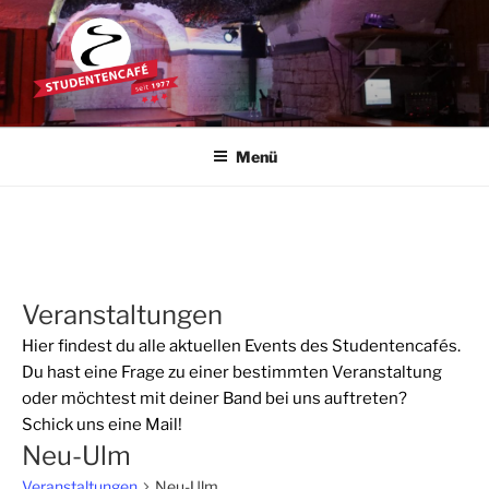
Zum
Inhalt
springen
STUDENTENCAFÉ
Die Kultkneipe in Ulm seit 1977
Menü
Veranstaltungen
Hier findest du alle aktuellen Events des Studentencafés.
Du hast eine Frage zu einer bestimmten Veranstaltung
oder möchtest mit deiner Band bei uns auftreten?
Schick uns eine
Mail
!
Neu-Ulm
Veranstaltungen
Neu-Ulm