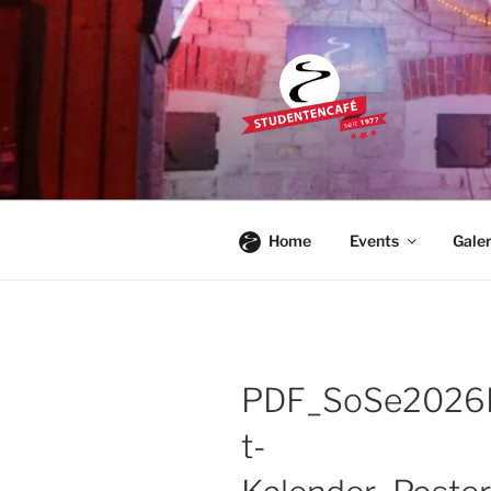
Zum
Inhalt
springen
STUDENTE
Die Kultkneipe in Ulm seit 1977
Home
Events
Galer
PDF_SoSe2026
t-