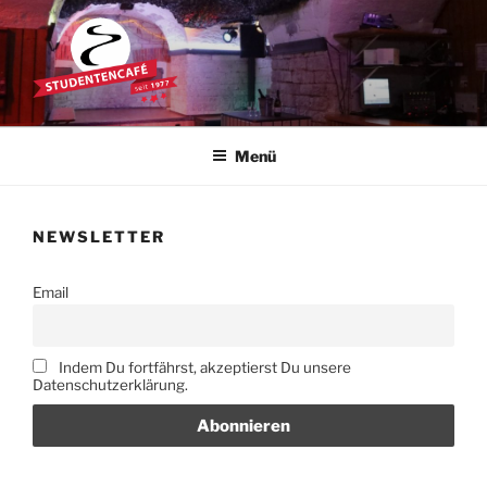
Zum
Inhalt
springen
STUDENTENCAFÉ
Die Kultkneipe in Ulm seit 1977
Menü
NEWSLETTER
Email
Indem Du fortfährst, akzeptierst Du unsere
Datenschutzerklärung.