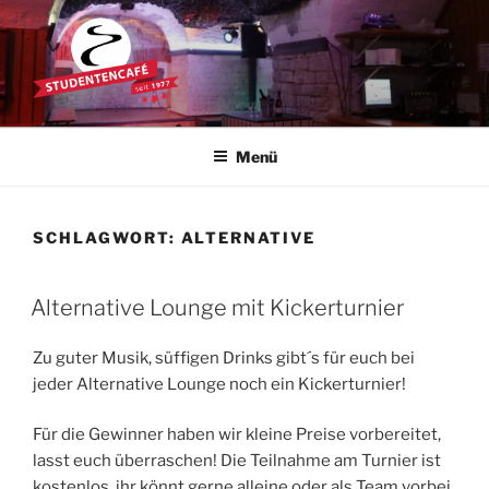
Zum
Inhalt
springen
STUDENTENCAFÉ
Die Kultkneipe in Ulm seit 1977
Menü
SCHLAGWORT:
ALTERNATIVE
Alternative Lounge mit Kickerturnier
Zu guter Musik, süffigen Drinks gibt´s für euch bei
jeder Alternative Lounge noch ein Kickerturnier!
Für die Gewinner haben wir kleine Preise vorbereitet,
lasst euch überraschen! Die Teilnahme am Turnier ist
kostenlos, ihr könnt gerne alleine oder als Team vorbei