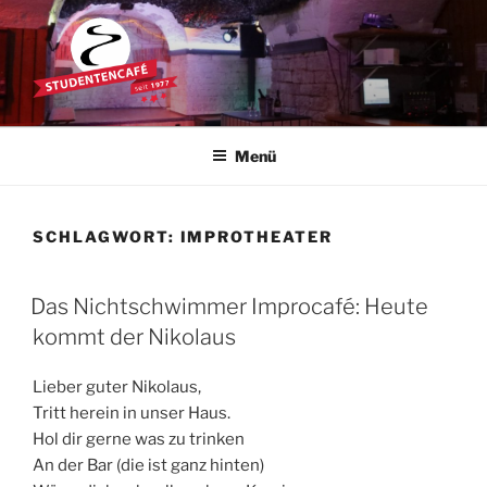
Zum
Inhalt
springen
STUDENTENCAFÉ
Die Kultkneipe in Ulm seit 1977
Menü
SCHLAGWORT:
IMPROTHEATER
Das Nichtschwimmer Improcafé: Heute
kommt der Nikolaus
Lieber guter Nikolaus,
Tritt herein in unser Haus.
Hol dir gerne was zu trinken
An der Bar (die ist ganz hinten)