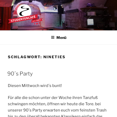
Zum
Inhalt
springen
STUDENTENCAFÉ
Die Kultkneipe in Ulm seit 1977
Menü
SCHLAGWORT:
NINETIES
90´s Party
Diesen Mittwoch wird´s bunt!
Für alle die schon unter der Woche ihren Tanzfuß
schwingen möchten, öffnen wir heute die Tore. bei
unserer 90´s Party erwarten euch vom feinsten Trash
bis zu den überall bekannten Klassikern einfach das