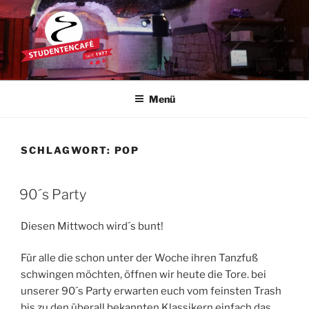
Zum
Inhalt
springen
STUDENTENCAFÉ
Die Kultkneipe in Ulm seit 1977
Menü
SCHLAGWORT:
POP
90´s Party
Diesen Mittwoch wird´s bunt!
Für alle die schon unter der Woche ihren Tanzfuß
schwingen möchten, öffnen wir heute die Tore. bei
unserer 90´s Party erwarten euch vom feinsten Trash
bis zu den überall bekannten Klassikern einfach das